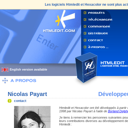
Les logiciels
Htmledit
et
Hexacolor
ne sont plus act
English version available
Nicolas Payart
Développe
contact
Htmledit et Hexacolor ont été développés à partir 
1998 par Nicolas Payart à l'aide de
Borland Delphi
Je tiens à remercier les personnes suivantes pou
leurs contributions diverses au développement de
Htmledit :