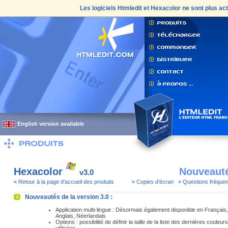
Les logiciels
Htmledit
et
Hexacolor
ne sont plus act
English version available
Hexacolor
Nouveaut
v3.0
« Retour à la page d'accueil des produits
» Copies d'écran
» Questions fréquen
Nouveautés de la version 3.0 :
Application multi-lingue : Désormais également disponible en Français,
Anglais, Néerlandais
Options : possibilité de définir la taille de la liste des dernières couleurs