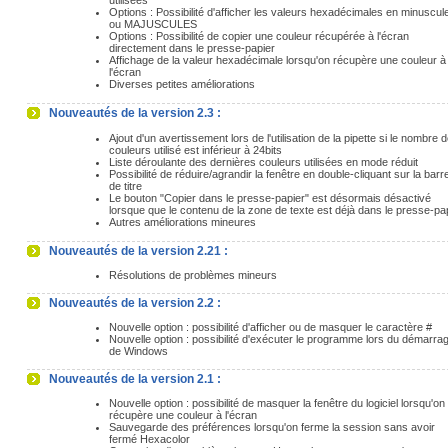
utilisées
Options : Possibilité d'afficher les valeurs hexadécimales en minuscul
ou MAJUSCULES
Options : Possibilité de copier une couleur récupérée à l'écran
directement dans le presse-papier
Affichage de la valeur hexadécimale lorsqu'on récupère une couleur à
l'écran
Diverses petites améliorations
Nouveautés de la version 2.3 :
Ajout d'un avertissement lors de l'utilisation de la pipette si le nombre d
couleurs utilisé est inférieur à 24bits
Liste déroulante des dernières couleurs utilisées en mode réduit
Possibilité de réduire/agrandir la fenêtre en double-cliquant sur la barr
de titre
Le bouton "Copier dans le presse-papier" est désormais désactivé
lorsque que le contenu de la zone de texte est déjà dans le presse-pa
Autres améliorations mineures
Nouveautés de la version 2.21 :
Résolutions de problèmes mineurs
Nouveautés de la version 2.2 :
Nouvelle option : possibilité d'afficher ou de masquer le caractère #
Nouvelle option : possibilité d'exécuter le programme lors du démarra
de Windows
Nouveautés de la version 2.1 :
Nouvelle option : possibilité de masquer la fenêtre du logiciel lorsqu'on
récupère une couleur à l'écran
Sauvegarde des préférences lorsqu'on ferme la session sans avoir
fermé Hexacolor